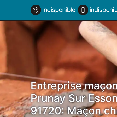
indisponible
indisponib
Entreprise maçon
Prunay Sur Esso
91720: Maçon ch