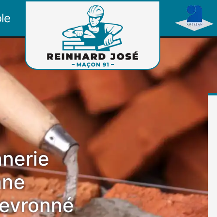
le
nerie
nne
evronné