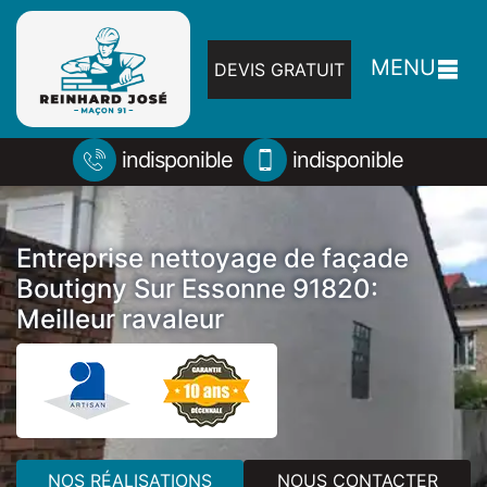
MENU
DEVIS GRATUIT
indisponible
indisponible
Entreprise nettoyage de façade
Boutigny Sur Essonne 91820:
Meilleur ravaleur
NOS RÉALISATIONS
NOUS CONTACTER