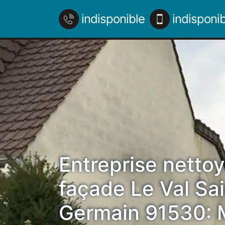
indisponible
indisponib
Entreprise netto
façade Le Val Sai
Germain 91530: M