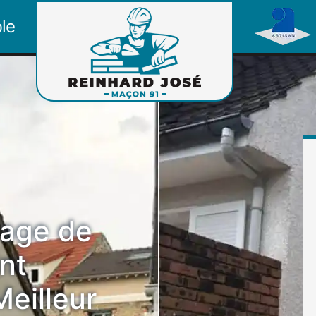
le
yage de
nt
eilleur