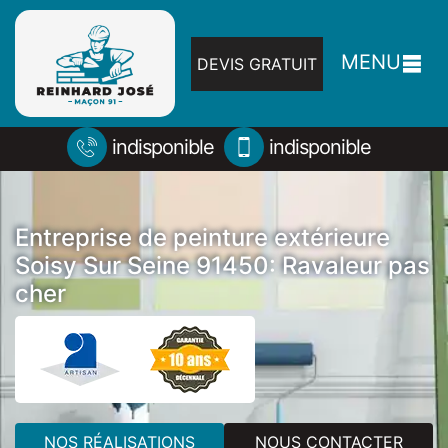
MENU
DEVIS GRATUIT
indisponible
indisponible
Entreprise de peinture extérieure
Soisy Sur Seine 91450: Ravaleur pas
cher
NOS RÉALISATIONS
NOUS CONTACTER