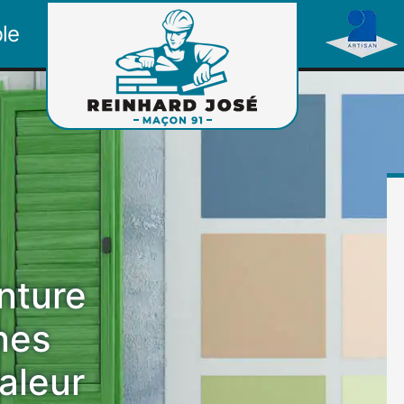
le
nture
nes
aleur