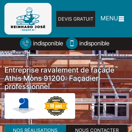
MENU
DEVIS GRATUIT
indisponible
indisponible
Entreprise ravalement de façade
Athis Mons 91200: Façadier
professionnel
NOS RÉALISATIONS
NOUS CONTACTER