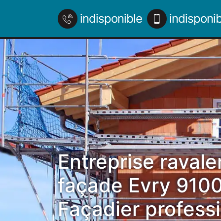
indisponible
indisponib
Entreprise raval
façade Evry 910
Façadier profess