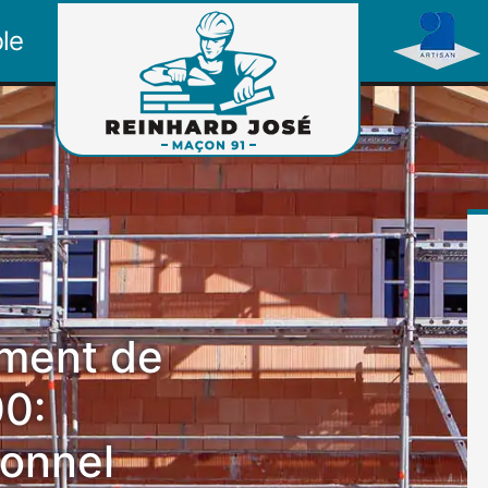
le
ement de
00:
ionnel