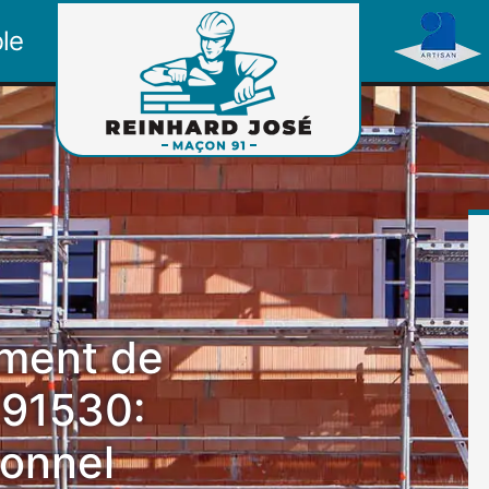
le
ement de
 91530:
ionnel