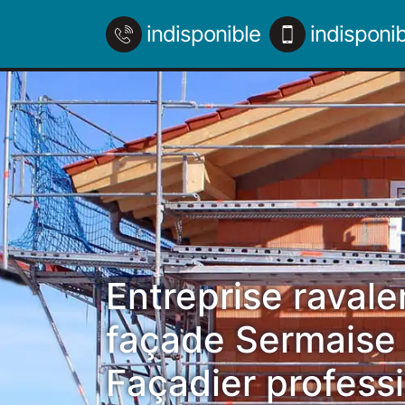
indisponible
indisponib
Entreprise raval
façade Sermaise
Façadier profess